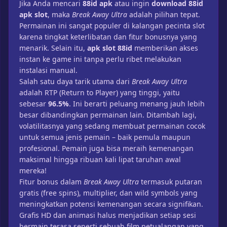
Jika Anda mencari
88id apk
atau ingin
download 88id
apk slot
, maka
Break Away Ultra
adalah pilihan tepat.
Permainan ini sangat populer di kalangan pecinta slot
karena tingkat keterlibatan dan fitur bonusnya yang
menarik. Selain itu,
apk slot 88id
memberikan akses
instan ke game ini tanpa perlu ribet melakukan
instalasi manual.
Salah satu daya tarik utama dari
Break Away Ultra
adalah RTP (Return to Player) yang tinggi, yaitu
sebesar
96.5%
. Ini berarti peluang menang jauh lebih
besar dibandingkan permainan lain. Ditambah lagi,
volatilitasnya yang sedang membuat permainan cocok
untuk semua jenis pemain – baik pemula maupun
profesional. Pemain juga bisa meraih kemenangan
maksimal hingga ribuan kali lipat taruhan awal
mereka!
Fitur bonus dalam
Break Away Ultra
termasuk putaran
gratis (free spins), multiplier, dan wild symbols yang
meningkatkan potensi kemenangan secara signifikan.
Grafis HD dan animasi halus menjadikan setiap sesi
bermain terasa seperti sebuah film petualangan yang