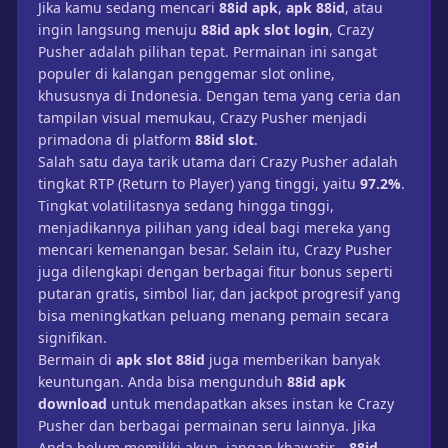
Jika kamu sedang mencari
88id apk
,
apk 88id
, atau
ingin langsung menuju
88id apk slot login
, Crazy
Pusher adalah pilihan tepat. Permainan ini sangat
populer di kalangan penggemar slot online,
khususnya di Indonesia. Dengan tema yang ceria dan
tampilan visual memukau, Crazy Pusher menjadi
primadona di platform
88id slot
.
Salah satu daya tarik utama dari Crazy Pusher adalah
tingkat RTP (Return to Player) yang tinggi, yaitu
97.2%
.
Tingkat volatilitasnya sedang hingga tinggi,
menjadikannya pilihan yang ideal bagi mereka yang
mencari kemenangan besar. Selain itu, Crazy Pusher
juga dilengkapi dengan berbagai fitur bonus seperti
putaran gratis, simbol liar, dan jackpot progresif yang
bisa meningkatkan peluang menang pemain secara
signifikan.
Bermain di
apk slot 88id
juga memberikan banyak
keuntungan. Anda bisa mengunduh
88id apk
download
untuk mendapatkan akses instan ke Crazy
Pusher dan berbagai permainan seru lainnya. Jika
Anda belum memiliki akun, jangan khawatir—
88id