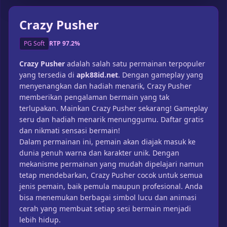
▶
Crazy Pusher
PG Soft
RTP 97.2%
Crazy Pusher
adalah salah satu permainan terpopuler
yang tersedia di
apk88id.net
. Dengan gameplay yang
menyenangkan dan hadiah menarik, Crazy Pusher
memberikan pengalaman bermain yang tak
terlupakan. Mainkan Crazy Pusher sekarang! Gameplay
seru dan hadiah menarik menunggumu. Daftar gratis
dan nikmati sensasi bermain!
Dalam permainan ini, pemain akan diajak masuk ke
dunia penuh warna dan karakter unik. Dengan
mekanisme permainan yang mudah dipelajari namun
tetap mendebarkan, Crazy Pusher cocok untuk semua
jenis pemain, baik pemula maupun profesional. Anda
bisa menemukan berbagai simbol lucu dan animasi
cerah yang membuat setiap sesi bermain menjadi
lebih hidup.