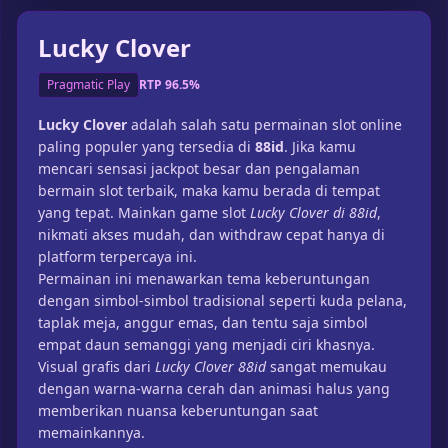
▶
Lucky Clover
Pragmatic Play
RTP 96.5%
Lucky Clover
adalah salah satu permainan slot online
paling populer yang tersedia di
88id
. Jika kamu
mencari sensasi jackpot besar dan pengalaman
bermain slot terbaik, maka kamu berada di tempat
yang tepat. Mainkan game slot
Lucky Clover di 88id
,
nikmati akses mudah, dan withdraw cepat hanya di
platform terpercaya ini.
Permainan ini menawarkan tema keberuntungan
dengan simbol-simbol tradisional seperti kuda pelana,
taplak meja, anggur emas, dan tentu saja simbol
empat daun semanggi yang menjadi ciri khasnya.
Visual grafis dari
Lucky Clover 88id
sangat memukau
dengan warna-warna cerah dan animasi halus yang
memberikan nuansa keberuntungan saat
memainkannya.