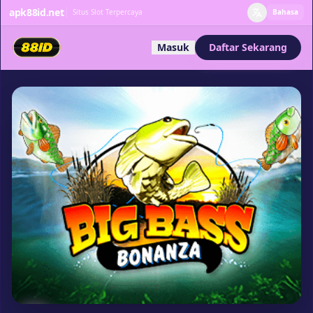
apk88id.net
Situs Slot Terpercaya
Bahasa
Masuk
Daftar Sekarang