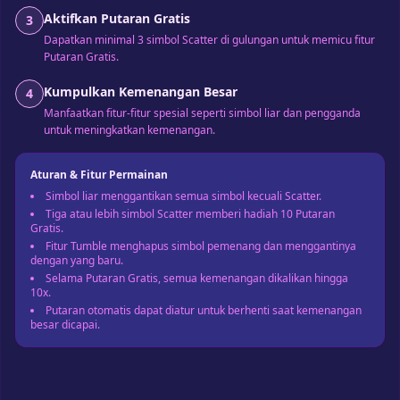
Aktifkan Putaran Gratis
3
Dapatkan minimal 3 simbol Scatter di gulungan untuk memicu fitur
Putaran Gratis.
Kumpulkan Kemenangan Besar
4
Manfaatkan fitur-fitur spesial seperti simbol liar dan pengganda
untuk meningkatkan kemenangan.
Aturan & Fitur Permainan
Simbol liar menggantikan semua simbol kecuali Scatter.
Tiga atau lebih simbol Scatter memberi hadiah 10 Putaran
Gratis.
Fitur Tumble menghapus simbol pemenang dan menggantinya
dengan yang baru.
Selama Putaran Gratis, semua kemenangan dikalikan hingga
10x.
Putaran otomatis dapat diatur untuk berhenti saat kemenangan
besar dicapai.