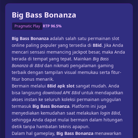
▶
Big Bass Bonanza
Pragmatic Play
RTP 96.5%
Big Bass Bonanza
adalah salah satu permainan slot
online paling populer yang tersedia di
88id
. Jika Anda
mencari sensasi memancing jackpot besar, maka Anda
berada di tempat yang tepat. Mainkan
Big Bass
Bonanza di 88id
dan nikmati pengalaman gaming
terbaik dengan tampilan visual memukau serta fitur-
fitur bonus menarik.
Bermain melalui
88id apk slot
sangat mudah. Anda
bisa langsung
download APK 88id
untuk mendapatkan
akses instan ke seluruh koleksi permainan unggulan
termasuk
Big Bass Bonanza
. Platform ini juga
menyediakan kemudahan saat melakukan
login 88id
,
sehingga Anda dapat mulai bermain dalam hitungan
detik tanpa hambatan teknis apapun.
Dalam hal gameplay,
Big Bass Bonanza
menawarkan