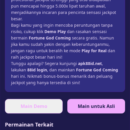
pun mencapai hingga 5.000x lipat taruhan awal,
menjadikannya incaran para pencinta sensasi jackpot
besar.
Bagi kamu yang ingin mencoba peruntungan tanpa
risiko, cukup klik
Demo Play
dan rasakan sensasi
bermain
Fortune God Coming
secara gratis. Namun
jika kamu sudah yakin dengan keberuntunganmu,
jangan ragu untuk beralih ke mode
Play for Real
dan
raih jackpot besar hari ini!
Tunggu apalagi? Segera kunjungi
apk88id.net
,
lakukan
88id login
, dan mainkan
Fortune God Coming
hari ini. Nikmati bonus-bonus menarik dan peluang
jackpot yang hanya tersedia di sini!
Main Demo
Main untuk Asli
Permainan Terkait