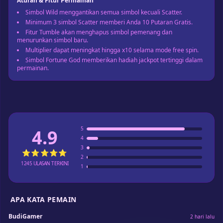
Aturan & Fitur Permainan
Simbol Wild menggantikan semua simbol kecuali Scatter.
Minimum 3 simbol Scatter memberi Anda 10 Putaran Gratis.
Fitur Tumble akan menghapus simbol pemenang dan
menurunkan simbol baru.
Multiplier dapat meningkat hingga x10 selama mode free spin.
Simbol Fortune God memberikan hadiah jackpot tertinggi dalam
permainan.
5
4.9
4
3
⭐⭐⭐⭐⭐
2
1245 ULASAN TERKINI
1
APA KATA PEMAIN
BudiGamer
2 hari lalu