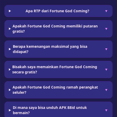
Apa RTP dari Fortune God Coming?
▼
Apakah Fortune God Coming memiliki putaran
▼
gratis?
Berapa kemenangan maksimal yang bisa
▼
didapat?
Bisakah saya memainkan Fortune God Coming
▼
secara gratis?
Apakah Fortune God Coming ramah perangkat
▼
seluler?
Di mana saya bisa unduh APK 88id untuk
▼
bermain?