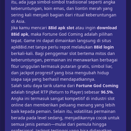
itu, ada juga simbol-simbol tradisional seperti angka
keberuntungan, koin emas, dan liontin merah yang
sering kali menjadi bagian dari ritual keberuntungan
di Asia.
Jika kamu mencari
88id apk slot
atau ingin
download
88id apk
, maka Fortune God Coming adalah pilihan
tepat. Game ini dapat dimainkan langsung di situs
apk88id.net
tanpa perlu repot melakukan
88id login
berkali-kali. Bagi penggemar slot bertema mitos dan
keberuntungan, permainan ini menawarkan berbagai
fitur unggulan termasuk putaran gratis, simbol liar,
dan jackpot progresif yang bisa mengubah hidup
siapa saja yang berhasil mendapatkannya.
Salah satu daya tarik utama dari
Fortune God Coming
adalah tingkat RTP (Return to Player) sebesar
96.5%
.
Angka ini termasuk sangat kompetitif di industri slot
online dan memberikan peluang menang yang lebih
baik kepada pemain. Selain itu, volatilitas permainan
berada pada level sedang, menjadikannya cocok untuk
semua jenis pemain—mulai dari pemula hingga
profesional. Jackpot tertinggi yang bisa didapatkan